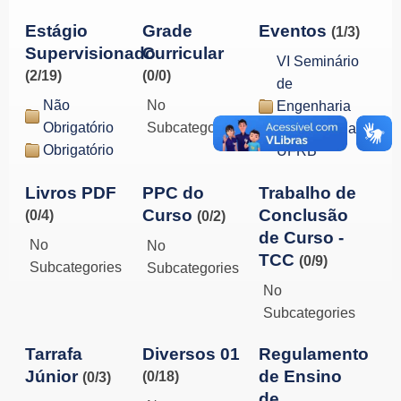
Estágio
Grade
Eventos
(1/3)
Supervisionado
Curricular
VI Seminário
(2/19)
(0/0)
de
Não
No
Engenharia
Obrigatório
Subcategories
de Pesca da
Obrigatório
UFRB
Livros PDF
PPC do
Trabalho de
Curso
Conclusão
(0/4)
(0/2)
de Curso -
No
No
TCC
(0/9)
Subcategories
Subcategories
No
Subcategories
Tarrafa
Diversos 01
Regulamento
Júnior
de Ensino
(0/18)
(0/3)
de