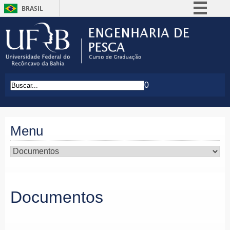
BRASIL
Simplifique!
Comunica BR
Participe
Acesso à informação
0
Legislação
Canais
Menu
Documentos