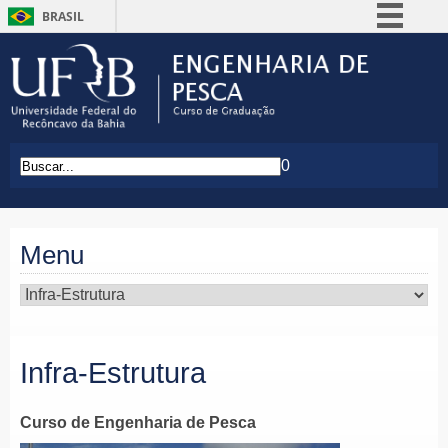
BRASIL
Simplifique!
Comunica BR
Participe
Acesso à informação
0
Legislação
Canais
Menu
Infra-Estrutura
Curso de Engenharia de Pesca