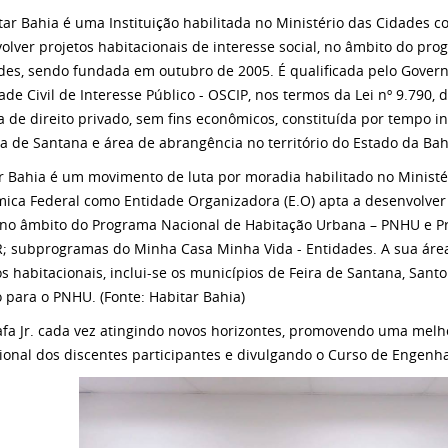
tar Bahia é uma Instituição habilitada no Ministério das Cidades 
olver projetos habitacionais de interesse social, no âmbito do p
des, sendo fundada em outubro de 2005. É qualificada pelo Gove
ade Civil de Interesse Público - OSCIP, nos termos da Lei nº 9.790,
ca de direito privado, sem fins econômicos, constituída por tempo
ra de Santana e área de abrangência no território do Estado da Bah
r Bahia é um movimento de luta por moradia habilitado no Ministé
ica Federal como Entidade Organizadora (E.O) apta a desenvolver 
, no âmbito do Programa Nacional de Habitação Urbana – PNHU e P
; subprogramas do Minha Casa Minha Vida - Entidades. A sua áre
os habitacionais, inclui-se os municípios de Feira de Santana, Sant
 para o PNHU. (Fonte: Habitar Bahia)
afa Jr. cada vez atingindo novos horizontes, promovendo uma melho
sional dos discentes participantes e divulgando o Curso de Engenh