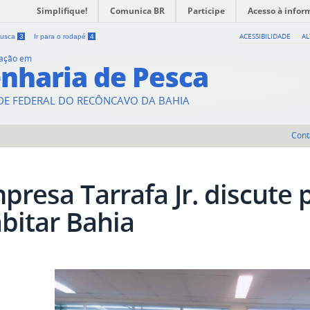
Simplifique!
Comunica BR
Participe
Acesso à infor
ACESSIBILIDADE
A
 busca
3
Ir para o rodapé
4
uação em
nharia de Pesca
DE FEDERAL DO RECÔNCAVO DA BAHIA
Cont
presa Tarrafa Jr. discute 
bitar Bahia