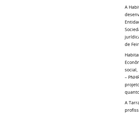
A Habi
desenv
Entida
Socied
jurídi
de Fei
Habita
Econôm
social
– PNHR
projet
quanto
A Tarr
profis