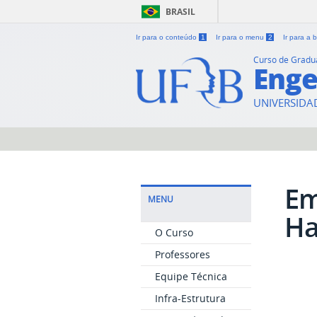
BRASIL
Ir para o conteúdo
1
Ir para o menu
2
Ir para a
Curso de Grad
Enge
UNIVERSIDA
Em
MENU
Ha
O Curso
Professores
Equipe Técnica
Infra-Estrutura