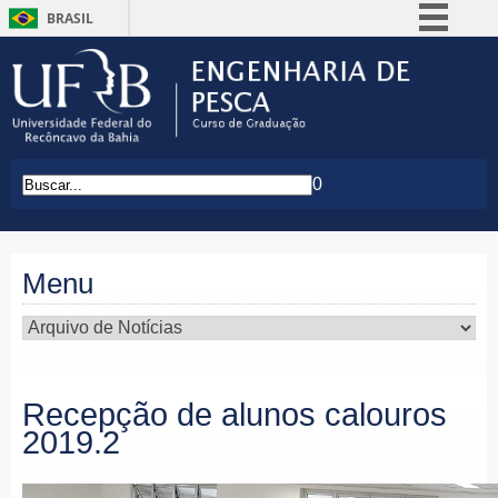
BRASIL
Simplifique!
Comunica BR
Participe
Acesso à informação
0
Legislação
Canais
Menu
Recepção de alunos calouros
2019.2