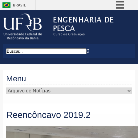
BRASIL
Simplifique!
Comunica BR
Participe
Acesso à informação
0
Legislação
Canais
Menu
Reencôncavo 2019.2