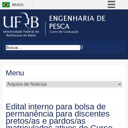
BRASIL
Simplifique!
Comunica BR
Participe
Acesso à informação
0
Legislação
Canais
Menu
Edital interno para bolsa de
permanência para discentes
pretos/as e pardos/as
matriculados ativos do Curso