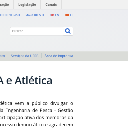
mação
Legislação
Canais
LTO CONTRASTE
MAPA DO SITE
EN
ES
ato
Serviços da UFRB
Área de Imprensa
 e Atlética
lética vem a público divulgar o
 da Engenharia de Pesca - Gestão
participação ativa dos membros da
rocesso democrático e agradecem