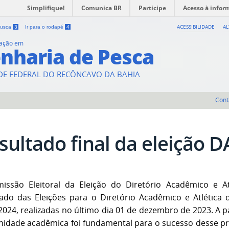
Simplifique!
Comunica BR
Participe
Acesso à infor
ACESSIBILIDADE
A
 busca
3
Ir para o rodapé
4
uação em
nharia de Pesca
DE FEDERAL DO RECÔNCAVO DA BAHIA
Cont
sultado final da eleição DA
issão Eleitoral da Eleição do Diretório Acadêmico e At
tado das Eleições para o Diretório Acadêmico e Atlética
2024, realizadas no último dia 01 de dezembro de 2023. A 
idade acadêmica foi fundamental para o sucesso desse p