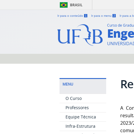
BRASIL
Ir para o conteúdo
1
Ir para o menu
2
Ir para a
Curso de Grad
Enge
UNIVERSIDA
Re
MENU
O Curso
Professores
A Com
resul
Equipe Técnica
2023/
Infra-Estrutura
comun