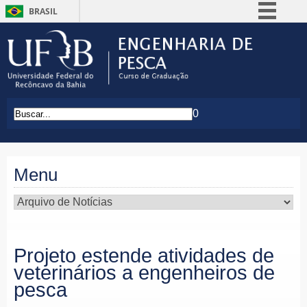
BRASIL
Simplifique!
Comunica BR
Participe
Acesso à informação
0
Legislação
Canais
Menu
Projeto estende atividades de
veterinários a engenheiros de
pesca