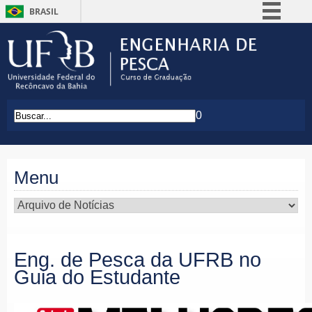
BRASIL
Simplifique!
Comunica BR
Participe
Acesso à informação
0
Legislação
Canais
Menu
Eng. de Pesca da UFRB no
Guia do Estudante