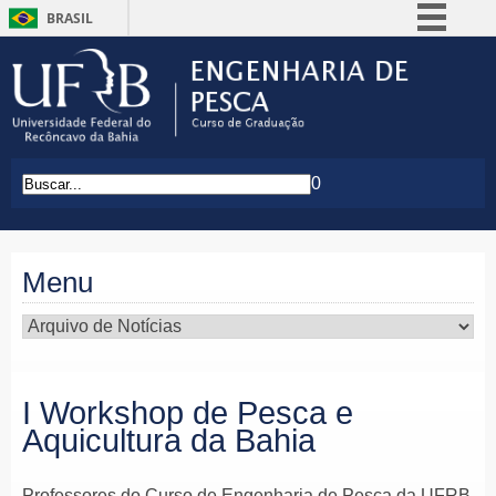
BRASIL
Simplifique!
Comunica BR
Participe
Acesso à informação
0
Legislação
Canais
Menu
I Workshop de Pesca e
Aquicultura da Bahia
Professores do Curso de Engenharia de Pesca da UFRB