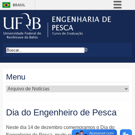
BRASIL
Simplifique!
Comunica BR
Participe
Acesso à informação
0
Legislação
Canais
Menu
Dia do Engenheiro de Pesca
Neste dia 14 de dezembro comemoramos o Dia do
Engenheiro de Pesca, muito sucesso a estes