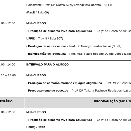
Palestrante: Profª Drª Norma Suely Evangelista Barreto – UFRB
(Pav.II / Sala 09)
:00 - 12:00
MINI-CURSOS:
- Produção de alimento vivo para aquicultura –
- Engº de Pesca André Ba
UFRB) - (Pav. II / Sala 107)
- Produção de ostras nativa –
Prof. Dr. Moacyr Serafim Júnior (NEPA)
- Identificação de Ictiofauna –
Prof. MSc. Paulo Roberto Duarte Lopes
(Labo
:00 - 14:00
INTERVALO PARA O ALMOÇO
:00 – 18:00
MINI-CURSOS:
- Produção de camarão marinho em água oligohalina –
Prof. MSc. César
- Processamento do pescado
– Profª Drª Tatiana Pacheco Rodrigues (Labor
HORÁRIO
PROGRAMAÇÃO (16/12/20
:00 - 12:00
MINI-CURSOS:
- Produção de alimento vivo para aquicultura –
- Engº de Pesca André Ba
UFRB)
-
NEPA