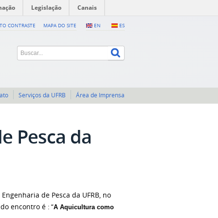
mação
Legislação
Canais
LTO CONTRASTE
MAPA DO SITE
EN
ES
ato
Serviços da UFRB
Área de Imprensa
de Pesca da
e Engenharia de Pesca da UFRB, no
 do encontro é :
“
A Aquicultura como