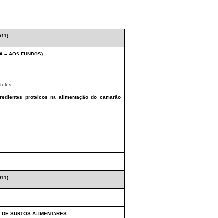
11)
A – AOS FUNDOS)
nteles
gredientes proteicos na alimentação do camarão
11)
O DE SURTOS ALIMENTARES