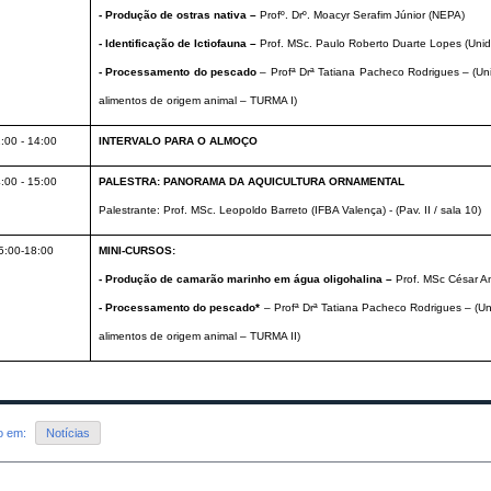
- Produção de ostras nativa –
Profº. Drº. Moacyr Serafim Júnior (NEPA)
- Identificação de Ictiofauna –
Prof. MSc. Paulo Roberto Duarte Lopes (Unid
- Processamento do pescado
– Profª Drª Tatiana Pacheco Rodrigues – (U
alimentos de origem animal – TURMA I)
:00 - 14:00
INTERVALO PARA O ALMOÇO
:00 - 15:00
PALESTRA: PANORAMA DA AQUICULTURA ORNAMENTAL
Palestrante: Prof. MSc. Leopoldo Barreto (IFBA Valença) - (Pav. II / sala 10)
5:00-18:00
MINI-CURSOS:
- Produção de camarão marinho em água oligohalina –
Prof. MSc César 
- Processamento do pescado*
– Profª Drª Tatiana Pacheco Rodrigues – (
alimentos de origem animal – TURMA II)
do em:
Notícias