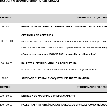
nta para o desenvolvimento sustentável”.
HORÁRIO
PROGRAMAÇÃO (14/12/20
:00 - 18:00
ENTREGA DE MATERIAL E CREDENCIAMENTO (ANFITEATRO DA REITORI
CERIMÔNIA DE ABERTURA
:00 – 19:00
Prof. MSc. Marcelo Carneiro de Freitas & Prof.ª Dr.ª Soraia Barreto Aguiar Fo
Profº César Antunes Rocha Nunes - Apresentação do projeto/tese:
“In
Litopenaeus
vannamei
(BOONE,1931) em ambiente oligohalino”.
:00 - 20:00
PALESTRA: CENÁRIO ATUAL DA AQUICULTURA
Palestrantes: Prof. Dr. José Arlindo Pereira & Elizeu Augusto de Brito
20:00
ATIVIDADE CULTURAL E COQUETEL DE ABERTURA (NEPA)
HORÁRIO
PROGRAMAÇÃO (15/12/20
:00 - 10:00
ENTREGA DE MATERIAL E CREDENCIAMENTO
:00 - 09:00
PALESTRA: A IMPORTÂNCIA DOS MOLUSCOS BIVALVES COMO VEÍCUL