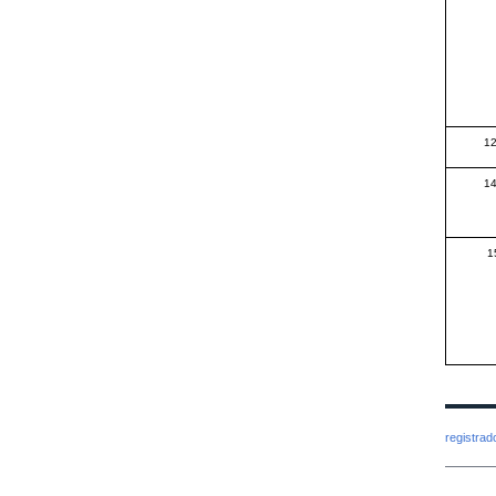
12
14
1
registra