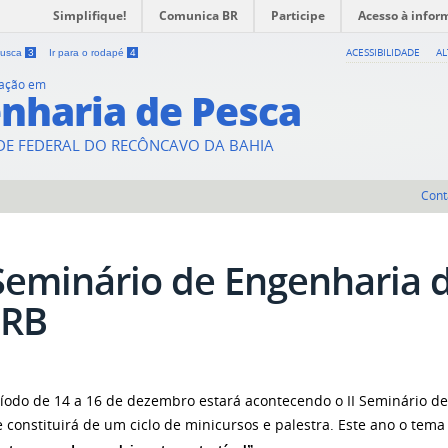
Simplifique!
Comunica BR
Participe
Acesso à infor
ACESSIBILIDADE
A
 busca
3
Ir para o rodapé
4
uação em
nharia de Pesca
DE FEDERAL DO RECÔNCAVO DA BAHIA
Cont
 Seminário de Engenharia 
FRB
íodo de 14 a 16 de dezembro estará acontecendo o II Seminário d
e constituirá de um ciclo de minicursos e palestra. Este ano o tema