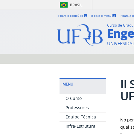
BRASIL
Ir para o conteúdo
1
Ir para o menu
2
Ir para a
Curso de Grad
Enge
UNIVERSIDA
II
MENU
U
O Curso
Professores
Equipe Técnica
No per
Infra-Estrutura
qual s