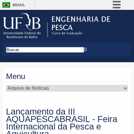
BRASIL
Simplifique!
Comunica BR
Participe
Acesso à informação
0
Legislação
Canais
Menu
Lançamento da III
AQUAPESCABRASIL - Feira
Internacional da Pesca e
Aquicultura