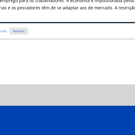
emprego para os trabalhadores. A economia é impulsionada pelos
rias e os pescadores têm de se adaptar aos de mercado. A restrição f
do em:
Notícias