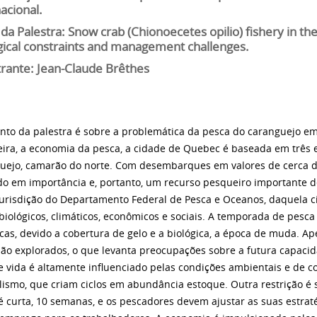
acional.
 da Palestra: Snow crab (Chionoecetes opilio) fishery in th
gical constraints and management challenges.
trante: Jean-Claude Brêthes
nto da palestra é sobre a problemática da pesca do caranguejo e
ira, a economia da pesca, a cidade de Quebec é baseada em três e
uejo, camarão do norte. Com desembarques em valores de cerca de
o em importância e, portanto, um recurso pesqueiro importante d
jurisdição do Departamento Federal de Pesca e Oceanos, daquela ci
biológicos, climáticos, econômicos e sociais. A temporada de pesc
icas, devido a cobertura de gelo e a biológica, a época de muda. 
são explorados, o que levanta preocupações sobre a futura capaci
de vida é altamente influenciado pelas condições ambientais e de
lismo, que criam ciclos em abundância estoque. Outra restrição é
é curta, 10 semanas, e os pescadores devem ajustar as suas estrat