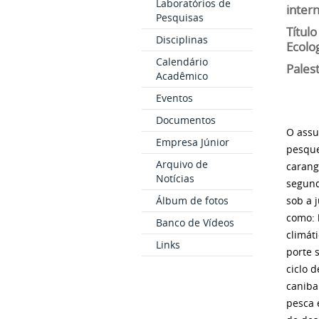
Laboratórios de
intern
Pesquisas
Título
Disciplinas
Ecolo
Calendário
Pales
Acadêmico
Eventos
Documentos
O assu
Empresa Júnior
pesque
Arquivo de
carang
Notícias
segund
Álbum de fotos
sob a 
como: 
Banco de Vídeos
climát
Links
porte 
ciclo 
caniba
pesca 