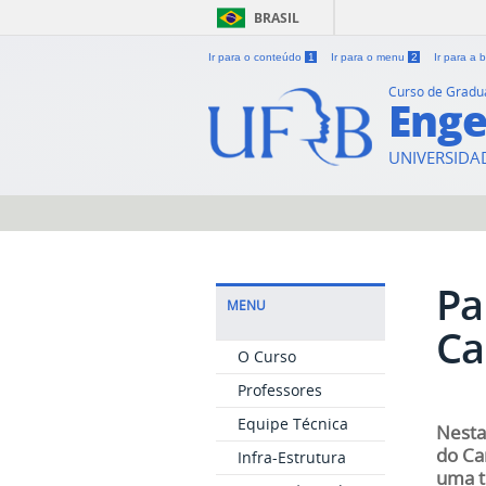
BRASIL
Ir para o conteúdo
1
Ir para o menu
2
Ir para a
Curso de Grad
Enge
UNIVERSIDA
Pa
MENU
Ca
O Curso
Professores
Equipe Técnica
Nesta
do Ca
Infra-Estrutura
uma t