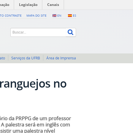
mação
Legislação
Canais
LTO CONTRASTE
MAPA DO SITE
EN
ES
ato
Serviços da UFRB
Área de Imprensa
aranguejos no
tório da PRPPG de um professor
 A palestra será em inglês com
stir uma palestra nível