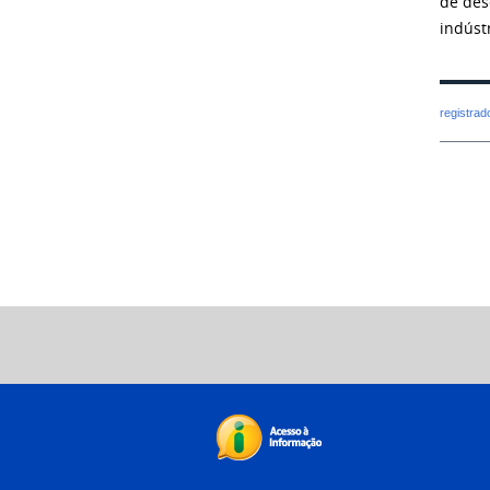
de des
indúst
registra