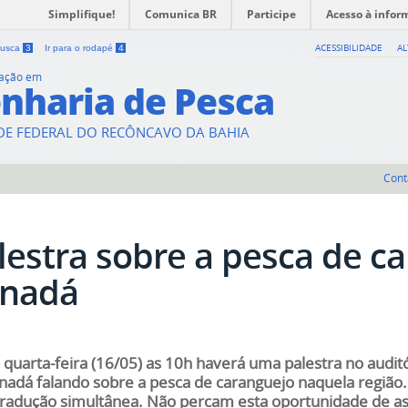
Simplifique!
Comunica BR
Participe
Acesso à infor
ACESSIBILIDADE
A
 busca
3
Ir para o rodapé
4
uação em
nharia de Pesca
DE FEDERAL DO RECÔNCAVO DA BAHIA
Cont
lestra sobre a pesca de c
nadá
 quarta-feira (16/05) as 10h haverá uma palestra no audi
nadá falando sobre a pesca de caranguejo naquela região.
radução simultânea. Não percam esta oportunidade de assi