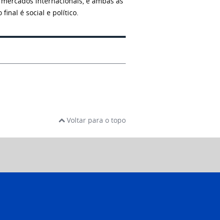
 mercados internacionais, e ambas as
inal é social e político.
Voltar para o topo