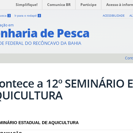
Simplifique!
Comunica BR
Participe
Acesso à infor
ACESSIBILIDADE
A
 busca
3
Ir para o rodapé
4
uação em
nharia de Pesca
DE FEDERAL DO RECÔNCAVO DA BAHIA
Cont
ontece a 12º SEMINÁRIO
QUICULTURA
EMINÁRIO ESTADUAL DE AQUICULTURA