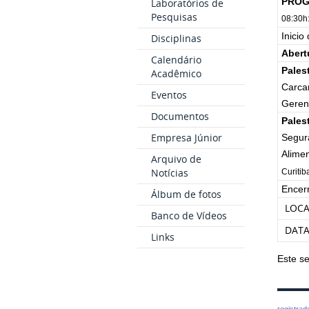
PRO
Laboratórios de
Pesquisas
08:30h
Inicio
Disciplinas
Abert
Calendário
Pales
Acadêmico
Carca
Eventos
Geren
Documentos
Pales
Empresa Júnior
Segur
Alime
Arquivo de
Notícias
Curitib
Encer
Álbum de fotos
LOCA
Banco de Vídeos
DAT
Links
Este se