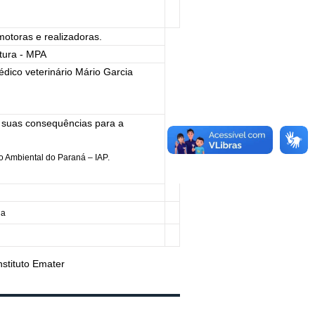
otoras e realizadoras.
tura - MPA
édico veterinário Mário Garcia
e suas consequências para a
to Ambiental do Paraná – IAP.
na
nstituto Emater