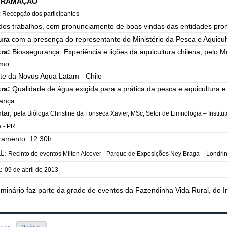
GRAMAÇÃO
: Recepção dos participantes
 dos trabalhos, com pronunciamento de boas vindas das entidades prom
ura
com a presença do representante do Ministério da Pesca e Aquicul
tra:
Biossegurança: Experiência e lições da aquicultura chilena, pelo M
mo.
te da Novus Aqua Latam - Chile
tra:
Qualidade de água exigida para a prática da pesca e aquicultura 
ança
ntar,
pela Bióloga Christine da Fonseca Xavier, MSc, Setor de Limnologia – Institu
a - PR
ramento: 12:30h
L:
Recinto de eventos Milton Alcover - Parque de Exposições Ney Braga – Londri
A:
09 de abril de 2013
minário faz parte da grade de eventos da Fazendinha Vida Rural, do I