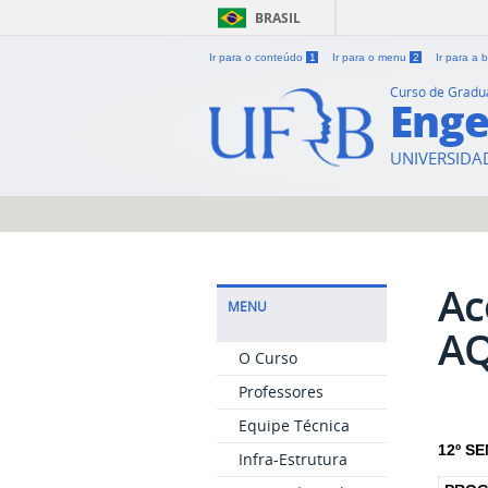
BRASIL
Ir para o conteúdo
1
Ir para o menu
2
Ir para a
Curso de Grad
Enge
UNIVERSIDA
Ac
MENU
A
O Curso
Professores
Equipe Técnica
12º S
Infra-Estrutura