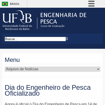
BRASIL
Simplifique!
Comunica BR
Participe
Acesso à informação
0
Legislação
Canais
Menu
Dia do Engenheiro de Pesca
Oficializado
Agora é oficial o Dia do Engenheiro de Pesca em 14 de