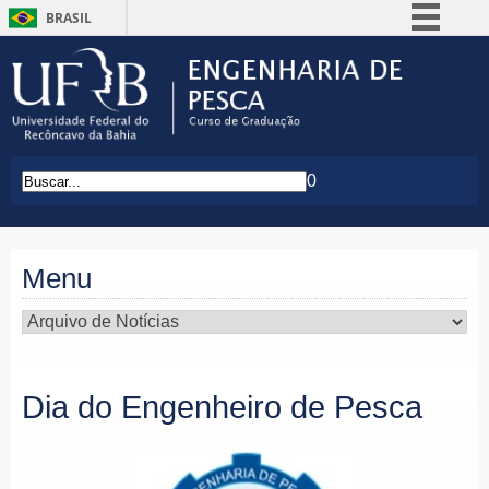
BRASIL
Simplifique!
Comunica BR
Participe
Acesso à informação
0
Legislação
Canais
Menu
Dia do Engenheiro de Pesca