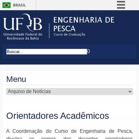
BRASIL
Simplifique!
Comunica BR
Participe
Acesso à informação
0
Legislação
Canais
Menu
Orientadores Acadêmicos
A Coordenação do Curso de Engenharia de Pesca,
divulga os nomes dos docentes orientadores