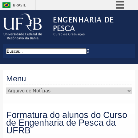
BRASIL
Simplifique!
Comunica BR
Participe
Acesso à informação
0
Legislação
Canais
Menu
Formatura do alunos do Curso
de Engenharia de Pesca da
UFRB