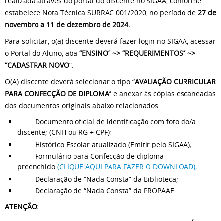
realizada através do portal do discente no SIGAA, conforme
estabelece Nota Técnica SURRAC 001/2020, no período de
27 de
novembro a 11 de dezembro de 2024.
Para solicitar, o(a) discente deverá fazer login no SIGAA, acessar
o Portal do Aluno, aba
“ENSINO” ~> “REQUERIMENTOS” ~>
“CADASTRAR NOVO
”.
O(A) discente deverá selecionar o tipo “
AVALIAÇÃO CURRICULAR
PARA CONFECÇÃO DE DIPLOMA
” e anexar às cópias escaneadas
dos documentos originais abaixo relacionados:
Documento oficial de identificação com foto do/a
discente; (CNH ou RG + CPF);
Histórico Escolar atualizado (Emitir pelo SIGAA);
Formulário para Confecção de diploma
preenchido
(CLIQUE AQUI PARA FAZER O DOWNLOAD);
Declaração de “Nada Consta” da Biblioteca;
Declaração de “Nada Consta” da PROPAAE.
ATENÇÃO: