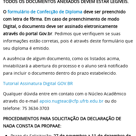
TODOS OS DOCUMENTOS ANEXADOS DEVEM ESTAR LEGÍVEIS.
O
formulá
rio de Confecção de Diploma
deve ser preenchido
com letra de fôrma. Em caso de preenchimento de modo
Digital, o documento deve ser assinado eletronicamente
através do portal Gov.br
. Pedimos que verifiquem se suas
informações estão corretas, pois é através deste formulário que
seu diploma é emitido.
A ausência de algum documento, como os listados acima,
inviabilizará a abertura do processo e o aluno será notificado
para incluir o documento dentro do prazo estabelecido.
Tutorial Assinatura Digital GOV.BR
Qualquer dúvida entre em contato com o Núcleo Acadêmico
através do e-mail
apoio.nugteac@cfp.ufrb.edu.br
ou do
telefone: 75 3634-3703
PROCEDIMENTOS PARA SOLICITAÇÃO DA DECLARAÇÃO DE
NADA CONSTA DA PROPAAE:
Prazo da Solicitação:
27 de novembro a 11 de dezembro de