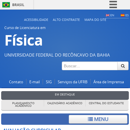
BRASIL
Simplifique!
EN
ES
ACESSIBILIDADE
ALTO CONTRASTE
MAPA DO SITE
Comunica BR
Curso de Licenciatura em
Física
Participe
Acesso à informação
Legislação
UNIVERSIDADE FEDERAL DO RECÔNCAVO DA BAHIA
Canais
Contato
E-mail
SIG
Serviços da UFRB
Área de Imprensa
EM DESTAQUE
PLANEJAMENTO
CALENDÁRIO ACADÊMICO
CENTRAL DO ESTUDANTE
ACADÊMICO
MENU