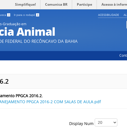
Simplifique!
Comunica BR
Participe
Acesso à infor
ACESSIBILIDADE
A
 busca
3
Ir para o rodapé
4
ós-Graduação em
cia Animal
DE FEDERAL DO RECÔNCAVO DA BAHIA
Cont
6.2
jamento PPGCA 2016.2.
ANEJAMENTO PPGCA 2016-2 COM SALAS DE AULA.pdf
Display Num