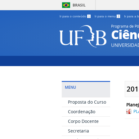
BRASIL
Ir para o conteúdo
1
Ir para o menu
2
Ir para a
Programa de P
Ciên
UNIVERSIDA
201
MENU
Proposta do Curso
Plane
PL
Coordenação
Corpo Docente
Secretaria