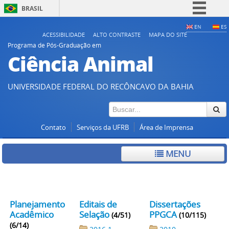
BRASIL
Simplifique!
EN
ES
ACESSIBILIDADE
ALTO CONTRASTE
MAPA DO SITE
Comunica BR
Programa de Pós-Graduação em
Ciência Animal
Participe
Acesso à informação
UNIVERSIDADE FEDERAL DO RECÔNCAVO DA BAHIA
Legislação
Canais
Contato
Serviços da UFRB
Área de Imprensa
MENU
Planejamento
Editais de
Dissertações
Acadêmico
Selação
PPGCA
(4/51)
(10/115)
(6/14)