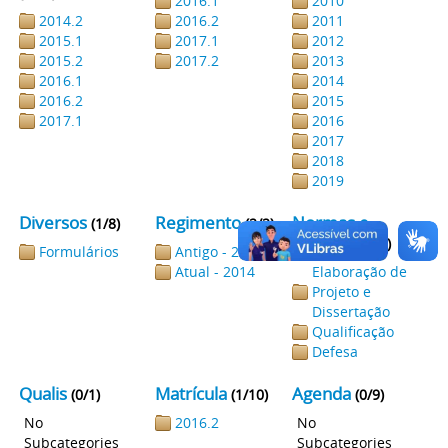
2016.1
2010
2014.2
2016.2
2011
2015.1
2017.1
2012
2015.2
2017.2
2013
2016.1
2014
2016.2
2015
2017.1
2016
2017
2018
2019
Diversos
Regimento
Normas e
(1/8)
(2/2)
Anexos
(3/10)
Formulários
Antigo - 2009
Atual - 2014
Elaboração de
Projeto e
Dissertação
Qualificação
Defesa
Qualis
Matrícula
Agenda
(0/1)
(1/10)
(0/9)
No
2016.2
No
Subcategories
Subcategories