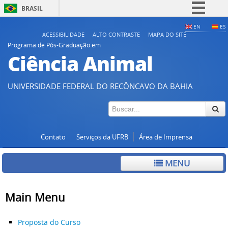
BRASIL
Simplifique!
EN
ES
ACESSIBILIDADE
ALTO CONTRASTE
MAPA DO SITE
Comunica BR
Programa de Pós-Graduação em
Ciência Animal
Participe
Acesso à informação
UNIVERSIDADE FEDERAL DO RECÔNCAVO DA BAHIA
Legislação
Canais
Contato
Serviços da UFRB
Área de Imprensa
MENU
Main Menu
Proposta do Curso