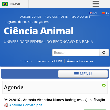
BRASIL
Simplifique!
EN
ES
ACESSIBILIDADE
ALTO CONTRASTE
MAPA DO SITE
Comunica BR
Programa de Pós-Graduação em
Ciência Animal
Participe
Acesso à informação
UNIVERSIDADE FEDERAL DO RECÔNCAVO DA BAHIA
Legislação
Canais
Contato
Serviços da UFRB
Área de Imprensa
MENU
Agenda
9/12/2016 - Antonia Vicentina Nunes Rodrigues - Qualificação
Antonia Convite.pdf