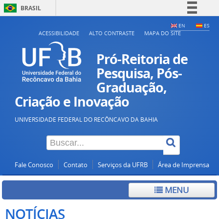
BRASIL
Simplifique!
EN
ES
ACESSIBILIDADE
ALTO CONTRASTE
MAPA DO SITE
Comunica BR
Participe
Pró-Reitoria de
Acesso à informação
Pesquisa, Pós-
Graduação,
Legislação
Criação e Inovação
Canais
UNIVERSIDADE FEDERAL DO RECÔNCAVO DA BAHIA
Fale Conosco
Contato
Serviços da UFRB
Área de Imprensa
MENU
NOTÍCIAS