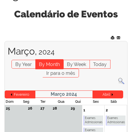
Calendário de Eventos
Março,
2024
By Year
By Month
By Week
Today
Ir para o mês
Março 2024
Fevereiro
Abril
Dom
Seg
Ter
Qua
Qui
Sex
Sáb
25
26
27
28
29
1
2
Exames
Exames
Admissionais
Admissionais
Exames