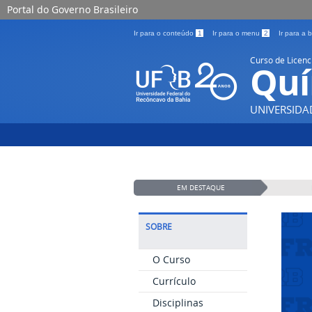
Portal do Governo Brasileiro
Ir para o conteúdo
1
Ir para o menu
2
Ir para a
Curso de Licenc
Quí
UNIVERSIDA
EM DESTAQUE
SOBRE
O Curso
Currículo
Disciplinas