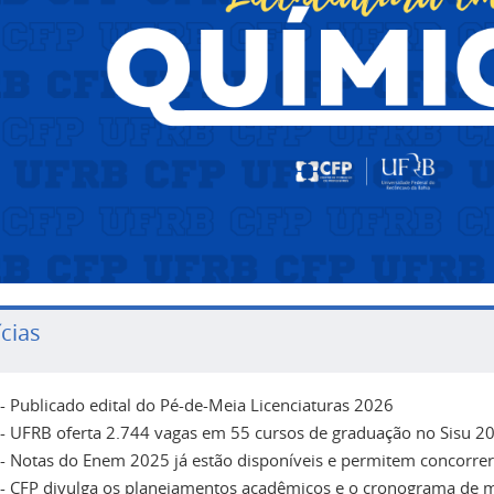
cias
- Publicado edital do Pé-de-Meia Licenciaturas 2026
- UFRB oferta 2.744 vagas em 55 cursos de graduação no Sisu 202
- Notas do Enem 2025 já estão disponíveis e permitem concorrer
- CFP divulga os planejamentos acadêmicos e o cronograma de m