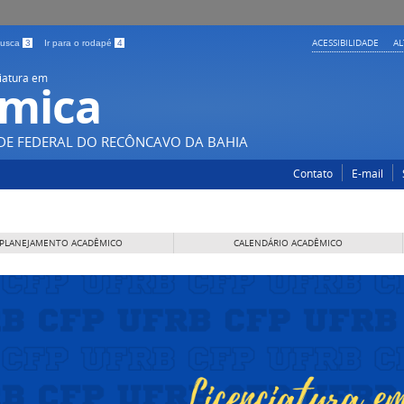
ACESSIBILIDADE
A
 busca
3
Ir para o rodapé
4
iatura em
mica
DE FEDERAL DO RECÔNCAVO DA BAHIA
Contato
E-mail
PLANEJAMENTO ACADÊMICO
CALENDÁRIO ACADÊMICO