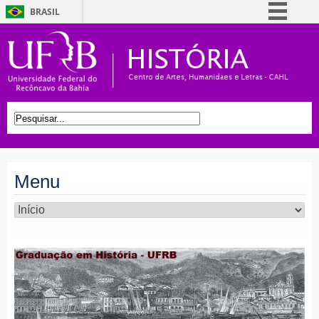
BRASIL
Simplifique!
Comunica BR
Participe
Acesso à informação
0
Legislação
Canais
Menu