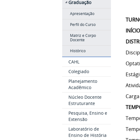
Graduação
Apresentação
TURN
Perfil do Curso
INÍCIO
Matriz e Corpo
Docente
DISTR
Histórico
Discip
CAHL
Optat
Colegiado
Estág
Planejamento
Ativi
Acadêmico
Carga
Núcleo Docente
Estruturante
TEMPO
Pesquisa, Ensino e
Tempo
Extensão
Tempo
Laboratório de
Ensino de História