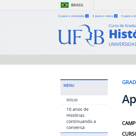
BRASIL
Ir para o conteúdo
1
Ir para o menu
2
Ir para a
Curso de Grad
Hist
UNIVERSIDA
GRA
MENU
Ap
Início
10 anos de
Histórias:
continuando a
CAMP
conversa
CURS