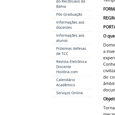
Tempo
do Recôncavo da
Bahia
FORMA
Pós-Graduação
REGIM
Informações aos
PORT
docentes
Informações aos
O que 
alunos
Domin
Próximas defesas
a inve
de TCC
exper
Revista Eletrônica
Conhe
Discente
civili
História.com
do co
Calendário
âmbit
Acadêmico
docum
Serviços Online
Objet
Torna
mecan