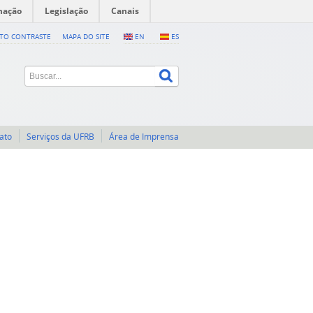
mação
Legislação
Canais
LTO CONTRASTE
MAPA DO SITE
EN
ES
ato
Serviços da UFRB
Área de Imprensa