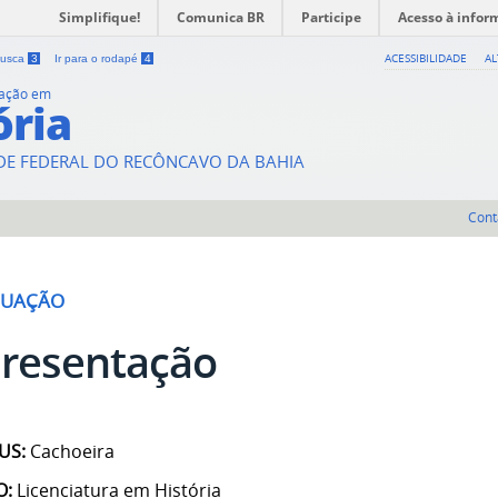
Simplifique!
Comunica BR
Participe
Acesso à infor
ACESSIBILIDADE
A
 busca
3
Ir para o rodapé
4
uação em
ória
DE FEDERAL DO RECÔNCAVO DA BAHIA
Cont
DUAÇÃO
resentação
US:
Cachoeira
O:
Licenciatura em História