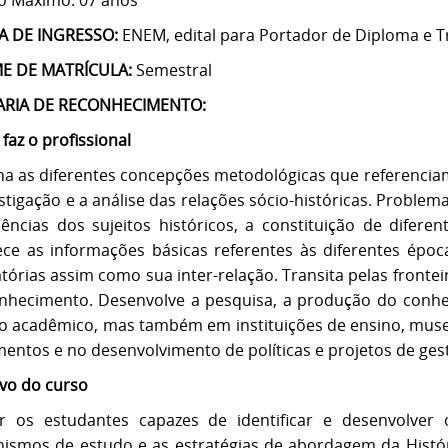
 Máximo: 07 anos
 DE INGRESSO:
ENEM, edital para Portador de Diploma e Tr
E DE MATRÍCULA:
Semestral
ARIA DE RECONHECIMENTO:
faz o profissional
a as diferentes concepções metodológicas que referenciam
stigação e a análise das relações sócio-históricas. Problem
iências dos sujeitos históricos, a constituição de difer
ce as informações básicas referentes às diferentes época
zatórias assim como sua inter-relação. Transita pelas frontei
nhecimento. Desenvolve a pesquisa, a produção do conhe
o acadêmico, mas também em instituições de ensino, mus
entos e no desenvolvimento de políticas e projetos de gest
ivo do curso
r os estudantes capazes de identificar e desenvolver
ismos de estudo e as estratégias de abordagem da Históri