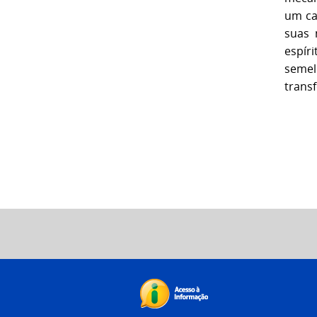
um ca
suas m
espír
semel
trans