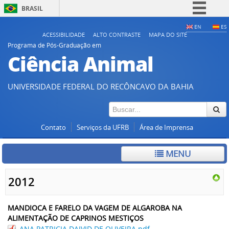
BRASIL
Simplifique!
EN
ES
ACESSIBILIDADE
ALTO CONTRASTE
MAPA DO SITE
Comunica BR
Programa de Pós-Graduação em
Ciência Animal
Participe
Acesso à informação
UNIVERSIDADE FEDERAL DO RECÔNCAVO DA BAHIA
Legislação
Canais
Contato
Serviços da UFRB
Área de Imprensa
MENU
2012
MANDIOCA E FARELO DA VAGEM DE ALGAROBA NA
ALIMENTAÇÃO DE CAPRINOS MESTIÇOS
ANA PATRICIA DAIVID DE OLIVEIRA.pdf