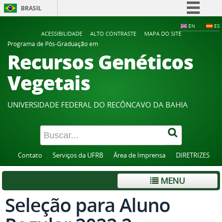
BRASIL
Simplifique!
EN
ES
ACESSIBILIDADE
ALTO CONTRASTE
MAPA DO SITE
Comunica BR
Programa de Pós-Graduação em
Recursos Genéticos
Participe
Acesso à informação
Vegetais
Legislação
Canais
UNIVERSIDADE FEDERAL DO RECÔNCAVO DA BAHIA
Contato
Serviços da UFRB
Área de Imprensa
DIRETRIZES
MENU
Seleção para Aluno