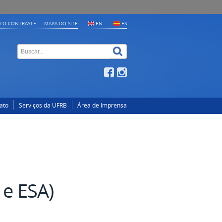
LTO CONTRASTE
MAPA DO SITE
EN
ES
ato
Serviços da UFRB
Área de Imprensa
e ESA)