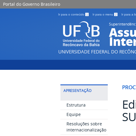
Portal do Governo Brasileiro
Ir para o conteúdo
1
Ir para o menu
2
Ir para a
Superintendênc
Assu
Inte
UNIVERSIDADE FEDERAL DO RECÔN
PROC
APRESENTAÇÃO
Ed
Estrutura
SU
Equipe
Resoluções sobre
internacionalização