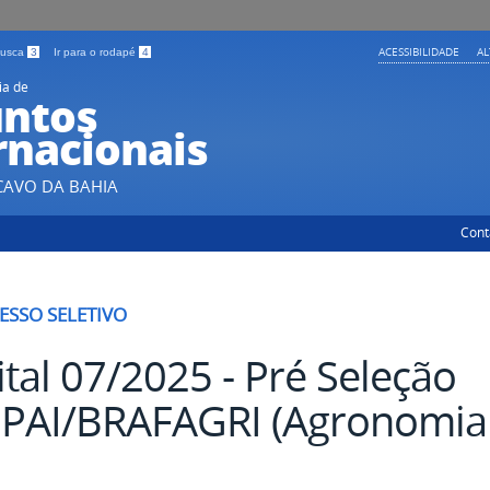
ACESSIBILIDADE
A
 busca
3
Ir para o rodapé
4
ia de
ntos
rnacionais
CAVO DA BAHIA
Cont
ESSO SELETIVO
ital 07/2025 - Pré Seleção
PAI/BRAFAGRI (Agronomia 