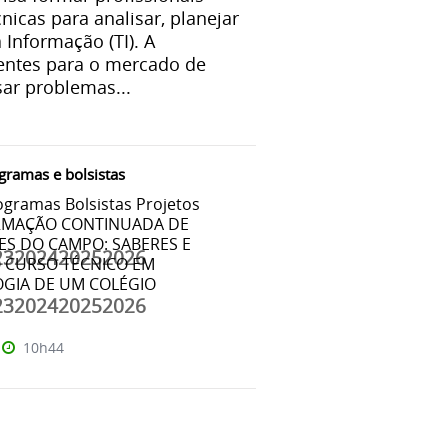
cnicas para analisar, planejar
Informação (TI). A
centes para o mercado de
sar problemas...
gramas e bolsistas
ogramas Bolsistas Projetos
ORMAÇÃO CONTINUADA DE
ES DO CAMPO: SABERES E
23202420252026
O CURSO TÉCNICO EM
GIA DE UM COLÉGIO
.
23202420252026
10h44