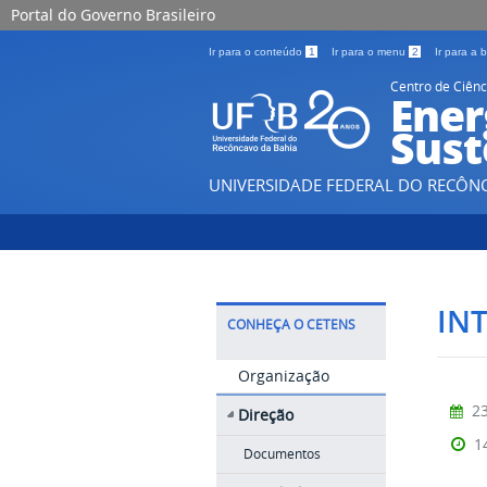
Portal do Governo Brasileiro
Ir para o conteúdo
1
Ir para o menu
2
Ir para a
Centro de Ciênc
Ener
Sust
UNIVERSIDADE FEDERAL DO RECÔN
IN
CONHEÇA O CETENS
Organização
23
Direção
1
Documentos