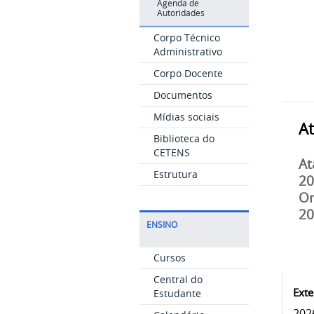
Agenda de
Autoridades
Corpo Técnico
Administrativo
Corpo Docente
Documentos
Mídias sociais
At
Biblioteca do
CETENS
At
Estrutura
2
Or
2
ENSINO
Cursos
Central do
Exte
Estudante
202