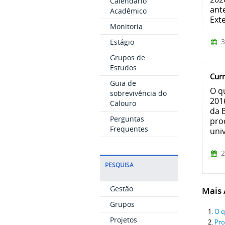
Calendário
ant
Acadêmico
Ext
Monitoria
3
Estágio
Grupos de
Estudos
Curr
Guia de
O q
sobrevivência do
201
Calouro
da 
Perguntas
pro
Frequentes
univ
2
PESQUISA
Gestão
Mais A
Grupos
O q
Projetos
Pro