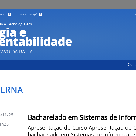
 busca
3
Ir para o rodapé
4
ia e Tecnologia em
gia e
entabilidade
CAVO DA BAHIA
Cont
TERNA
/11/25
Bacharelado em Sistemas de Infor
4h25
Apresentação do Curso Apresentação do C
bacharelado em Sistemas de Informação vi