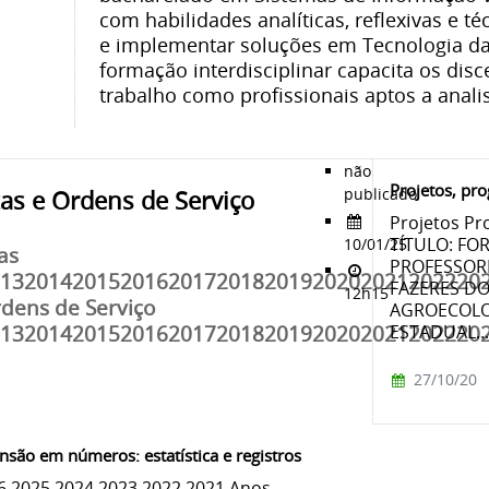
com habilidades analíticas, reflexivas e té
e implementar soluções em Tecnologia da 
formação interdisciplinar capacita os dis
trabalho como profissionais aptos a anali
não
Projetos, pro
publicado
as e Ordens de Serviço
Projetos Pr
TÍTULO: F
10/01/25
as
PROFESSOR
01320142015201620172018201920202021202220
FAZERES D
12h15
dens de Serviço
AGROECOLO
ESTADUAL..
01320142015201620172018201920202021202220
27/10/20
nsão em números: estatística e registros
6 2025 2024 2023 2022 2021 Anos