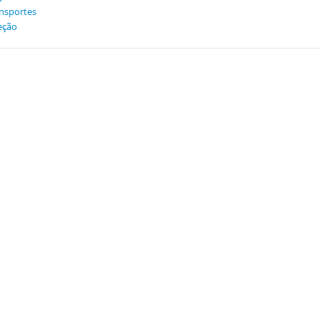
nsportes
eção