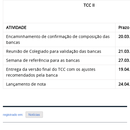
TCC II
ATIVIDADE
Prazo 
Encaminhamento de confirmação de composição das
20.03
bancas
Reunião de Colegiado para validação das bancas
21.03
Semana de referência para as bancas
27.03
Entrega da versão final do TCC com os ajustes
19.04
recomendados pela banca
Lançamento de nota
24.04
registrado em:
Notícias