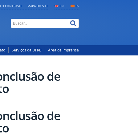
LTO CONTRASTE
MAPA DO SITE
EN
ES
ato
Serviços da UFRB
Área de Imprensa
onclusão de
to
onclusão de
to