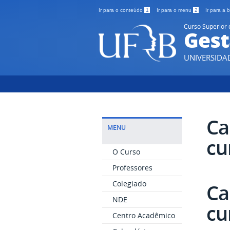
Ir para o conteúdo
1
Ir para o menu
2
Ir para a
Curso Superior 
Gest
UNIVERSIDA
Ca
MENU
cu
O Curso
Professores
Colegiado
Ca
NDE
cu
Centro Acadêmico