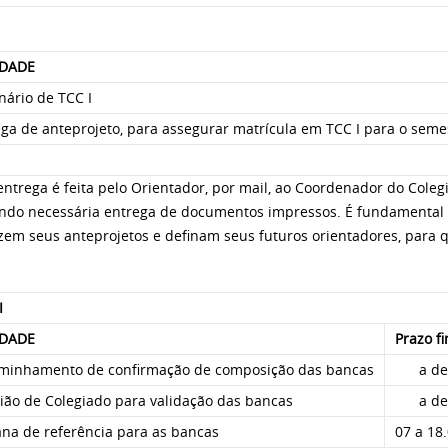
IDADE
nário de TCC I
ga de anteprojeto, para assegurar matrícula em TCC I para o seme
entrega é feita pelo Orientador, por mail, ao Coordenador do Colegi
ndo necessária entrega de documentos impressos. É fundamental q
zem seus anteprojetos e definam seus futuros orientadores, para 
I
IDADE
Prazo fi
minhamento de confirmação de composição das bancas
a de
ião de Colegiado para validação das bancas
a de
na de referência para as bancas
07 a 18