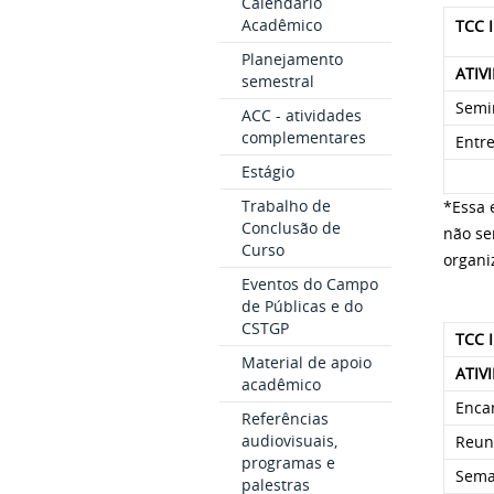
Calendário
Acadêmico
TCC I
Planejamento
ATIV
semestral
Semi
ACC - atividades
complementares
Entre
Estágio
Trabalho de
*Essa 
Conclusão de
não se
Curso
organi
Eventos do Campo
de Públicas e do
CSTGP
TCC I
Material de apoio
ATIV
acadêmico
Enca
Referências
audiovisuais,
Reun
programas e
Sema
palestras