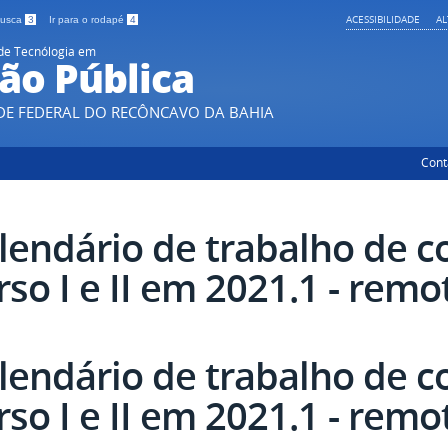
ACESSIBILIDADE
A
 busca
3
Ir para o rodapé
4
de Tecnólogia em
ão Pública
DE FEDERAL DO RECÔNCAVO DA BAHIA
Cont
lendário de trabalho de c
rso I e II em 2021.1 - remo
lendário de trabalho de c
rso I e II em 2021.1 - remo