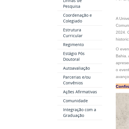
Linhas de
Pesquisa
Coordenação e
A Univ
Colegiado
Comuni
Estrutura
2024. 
Curricular
histori
Regimento
O event
Estágio Pós
Bahia. 
Doutoral
aprese
Autoavaliação
o even
Parcerias e/ou
avanço
Convênios
Confir
Ações Afirmativas
Comunidade
Integração com a
Graduação