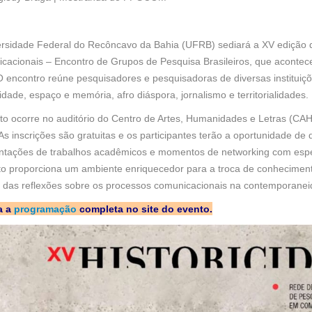
ersidade Federal do Recôncavo da Bahia (UFRB) sediará a XV edição d
cacionais – Encontro de Grupos de Pesquisa Brasileiros, que acontece
O encontro reúne pesquisadores e pesquisadoras de diversas institui
cidade, espaço e memória, afro diáspora, jornalismo e territorialidades.
o ocorre no auditório do Centro de Artes, Humanidades e Letras (CAHL
As inscrições são gratuitas e os participantes terão a oportunidade de
ntações de trabalhos acadêmicos e momentos de networking com especi
to proporciona um ambiente enriquecedor para a troca de conhecimento
 das reflexões sobre os processos comunicacionais na contemporanei
a a
programação
completa no site do evento.