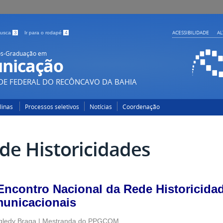
ACESSIBILIDADE
A
 busca
3
Ir para o rodapé
4
ós-Graduação em
nicação
DE FEDERAL DO RECÔNCAVO DA BAHIA
plinas
Processos seletivos
Notícias
Coordenação
de Historicidades
Encontro Nacional da Rede Historicida
unicacionais
gledy Braga | Mestranda do PPGCOM