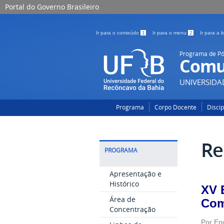
Portal do Governo Brasileiro
Ir para o conteúdo
1
Ir para o menu
2
Ir para a
Programa de P
Comu
UNIVERSIDA
Programa
Corpo Docente
Disci
Re
PROGRAMA
Apresentação e
Histórico
XV 
Área de
Com
Concentração
Por En