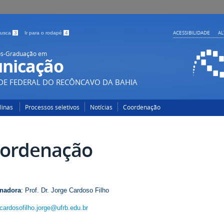
ACESSIBILIDADE
A
 busca
3
Ir para o rodapé
4
ós-Graduação em
nicação
DE FEDERAL DO RECÔNCAVO DA BAHIA
plinas
Processos seletivos
Notícias
Coordenação
ordenação
nadora
: Prof. Dr. Jorge Cardoso Filho
cardosofilho.jorge@ufrb.edu.br