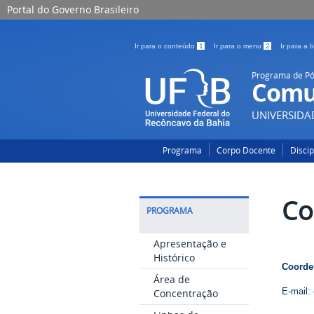
Portal do Governo Brasileiro
Ir para o conteúdo
1
Ir para o menu
2
Ir para a
Programa de P
Comu
UNIVERSIDA
Programa
Corpo Docente
Disci
Co
PROGRAMA
Apresentação e
Histórico
Coorde
Área de
E-mail:
Concentração