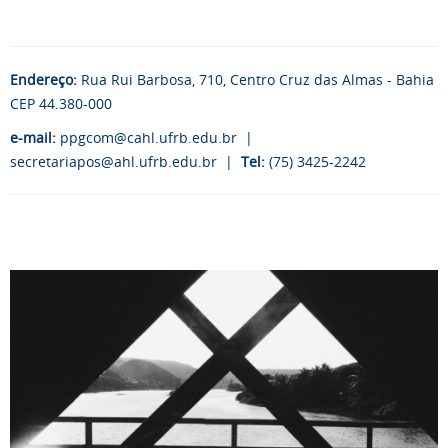
Endereço:
Rua Rui Barbosa, 710, Centro Cruz das Almas - Bahia
CEP 44.380-000
e-mail:
ppgcom@cahl.ufrb.edu.br
|
secretariapos@ahl.ufrb.edu.br
|
Tel:
(75) 3425-2242