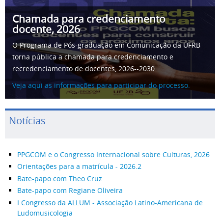
Chamada para credenciamento
docente, 2026
O Programa de Pós-graduação em Comunicação da UFRB
torna pública a chamada para credenciamento e
recredenciamento de docentes, 2026--2030.
Veja aqui as informações para participar do processo.
Notícias
PPGCOM e o Congresso Internacional sobre Culturas, 2026
Orientações para a matrícula - 2026.2
Bate-papo com Theo Cruz
Bate-papo com Regiane Oliveira
I Congresso da ALLUM - Associação Latino-Americana de
Ludomusicologia