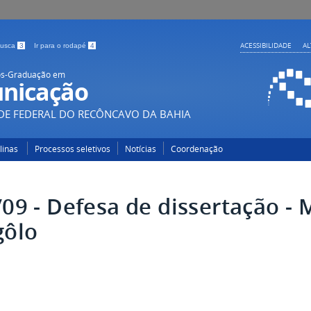
ACESSIBILIDADE
A
 busca
3
Ir para o rodapé
4
ós-Graduação em
nicação
DE FEDERAL DO RECÔNCAVO DA BAHIA
plinas
Processos seletivos
Notícias
Coordenação
/09 - Defesa de dissertação - 
gôlo