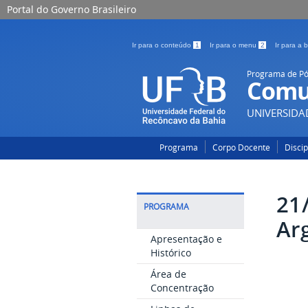
Portal do Governo Brasileiro
Ir para o conteúdo
1
Ir para o menu
2
Ir para a
Programa de P
Comu
UNIVERSIDA
Programa
Corpo Docente
Disci
21
PROGRAMA
Ar
Apresentação e
Histórico
Área de
Concentração