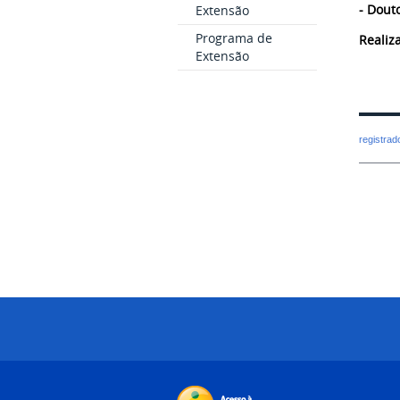
- Dout
Extensão
Programa de
Realiz
Extensão
registra