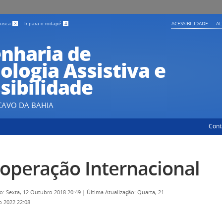
ACESSIBILIDADE
A
 busca
3
Ir para o rodapé
4
nharia de
ologia Assistiva e
sibilidade
CAVO DA BAHIA
Cont
operação Internacional
o: Sexta, 12 Outubro 2018 20:49
|
Última Atualização: Quarta, 21
 2022 22:08