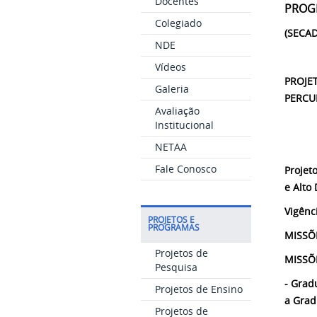
Docentes
PROG
Colegiado
(SECAD
NDE
Vídeos
PROJE
Galeria
PERCU
Avaliação
Institucional
NETAA
Fale Conosco
Projet
e Alto
Vigênc
PROJETOS E
PROGRAMAS
MISSÕE
Projetos de
MISSÕ
Pesquisa
- Grad
Projetos de Ensino
a Grad
Projetos de