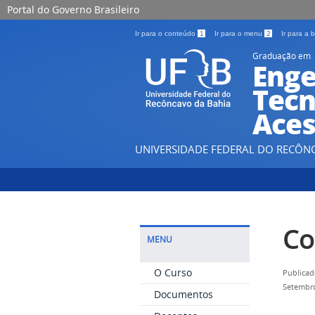
Portal do Governo Brasileiro
Ir para o conteúdo
1
Ir para o menu
2
Ir para a
Graduação em
Enge
Tecn
Aces
UNIVERSIDADE FEDERAL DO RECÔN
Co
MENU
O Curso
Publicad
Setembro
Documentos