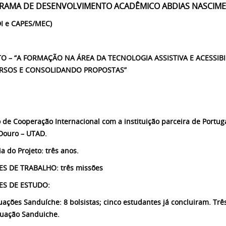
RAMA DE DESENVOLVIMENTO ACADÊMICO
ABDIAS NASCIM
I e CAPES/MEC)
TO – “A FORMAÇÃO NA ÁREA DA TECNOLOGIA ASSISTIVA E
ACESSIB
RSOS E
CONSOLIDANDO PROPOSTAS”
o de Cooperação Internacional com a instituição parceira de Portug
 Douro – UTAD.
ia do Projeto:
três anos.
S DE TRABALHO: três missões
ES DE ESTUDO:
uações Sanduíche: 8 bolsistas; cinco estudantes já concluiram. Trê
uação Sanduiche.