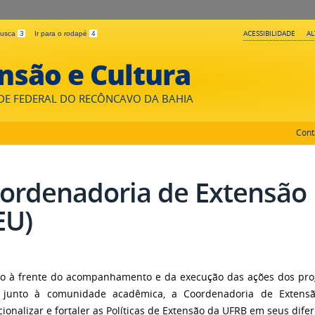
ACESSIBILIDADE
A
 busca
3
Ir para o rodapé
4
nsão e Cultura
DE FEDERAL DO RECÔNCAVO DA BAHIA
Cont
ordenadoria de Extensão 
EU)
o à frente do acompanhamento e da execução das ações dos prog
t junto à comunidade acadêmica, a Coordenadoria de Extensã
ucionalizar e fortaler as Políticas de Extensão da UFRB em seus difer