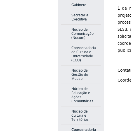
Gabinete
É de r
projet
Secretaria
Executiva
proces
SESu, 
Núcleo de
Comunicação
solici
(Nucom)
coorde
Coordenadoria
public
de Cultura e
Universidade
(CCU)
Contat
Núcleo de
Gestão do
Measb
Coorde
Núcleo de
Educação e
Ações
Comunitárias
Núcleo de
Cultura e
Territórios
Coordenadoria