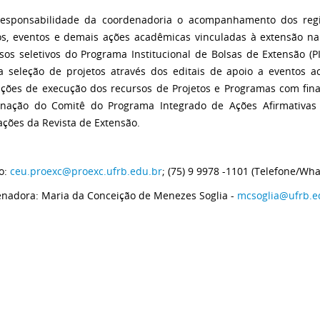
esponsabilidade da coordenadoria o acompanhamento dos regis
os, eventos e demais ações acadêmicas vinculadas à extensão 
sos seletivos do Programa Institucional de Bolsas de Extensão (
a seleção de projetos através dos editais de apoio a evento
tações de execução dos recursos de Projetos e Programas com f
nação do Comitê do Programa Integrado de Ações Afirmativas 
ações da Revista de Extensão.
o:
ceu.proexc@proexc.ufrb.edu.br
; (75) 9 9978 -1101 (Telefone/Wh
nadora: Maria da Conceição de Menezes Soglia -
mcsoglia@ufrb.e