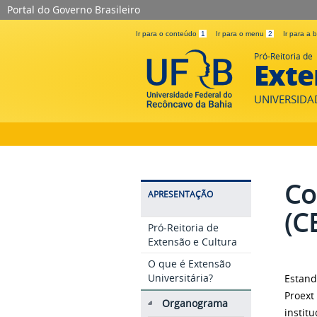
Portal do Governo Brasileiro
Ir para o conteúdo
1
Ir para o menu
2
Ir para a
Pró-Reitoria de
Exte
UNIVERSIDA
Co
APRESENTAÇÃO
(C
Pró-Reitoria de
Extensão e Cultura
O que é Extensão
Universitária?
Estand
Proex
Organograma
instit