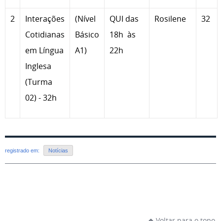
2
Interações
(Nível
QUI das
Rosilene
32
Cotidianas
Básico
18h às
em Língua
A1)
22h
Inglesa
(Turma
02) - 32h
registrado em:
Notícias
Voltar para o topo