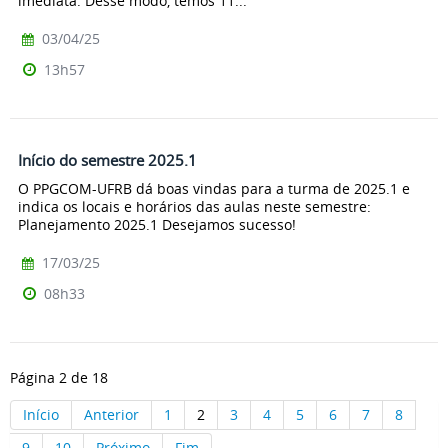
imediata. Desse modo, temos 11...
03/04/25
13h57
Início do semestre 2025.1
O PPGCOM-UFRB dá boas vindas para a turma de 2025.1 e
indica os locais e horários das aulas neste semestre:
Planejamento 2025.1 Desejamos sucesso!
17/03/25
08h33
Página 2 de 18
Início
Anterior
1
2
3
4
5
6
7
8
9
10
Próximo
Fim