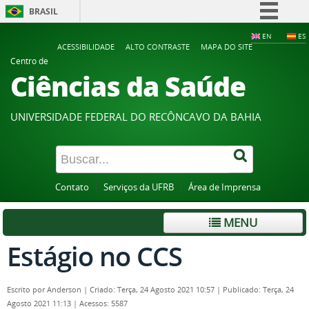
BRASIL
Simplifique!
EN
ES
ACESSIBILIDADE
ALTO CONTRASTE
MAPA DO SITE
Comunica BR
Centro de
Ciências da Saúde
Participe
Acesso à informação
UNIVERSIDADE FEDERAL DO RECÔNCAVO DA BAHIA
Legislação
Canais
Contato
Serviços da UFRB
Área de Imprensa
MENU
Estágio no CCS
Escrito por
Anderson
|
Criado: Terça, 24 Agosto 2021 10:57
|
Publicado: Terça, 24
Agosto 2021 11:13
|
Acessos: 5587