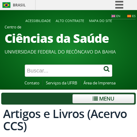
BRASIL
Simplifique!
EN
ES
ACESSIBILIDADE
ALTO CONTRASTE
MAPA DO SITE
Comunica BR
Centro de
Ciências da Saúde
Participe
Acesso à informação
UNIVERSIDADE FEDERAL DO RECÔNCAVO DA BAHIA
Legislação
Canais
Contato
Serviços da UFRB
Área de Imprensa
MENU
Artigos e Livros (Acervo
CCS)