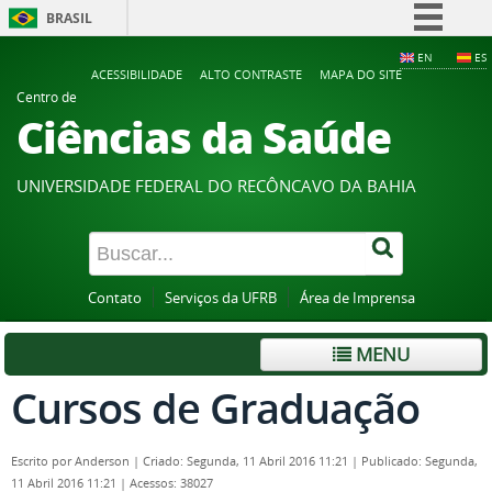
BRASIL
Simplifique!
EN
ES
ACESSIBILIDADE
ALTO CONTRASTE
MAPA DO SITE
Comunica BR
Centro de
Ciências da Saúde
Participe
Acesso à informação
UNIVERSIDADE FEDERAL DO RECÔNCAVO DA BAHIA
Legislação
Canais
Contato
Serviços da UFRB
Área de Imprensa
MENU
Cursos de Graduação
Escrito por
Anderson
|
Criado: Segunda, 11 Abril 2016 11:21
|
Publicado: Segunda,
11 Abril 2016 11:21
|
Acessos: 38027