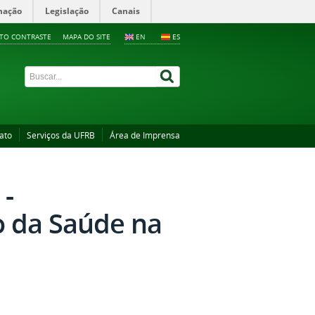
mação
Legislação
Canais
LTO CONTRASTE
MAPA DO SITE
EN
ES
ato
Serviços da UFRB
Área de Imprensa
 -
o da Saúde na