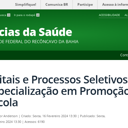
Simplifique!
Comunica BR
Participe
Acesso à infor
ACESSIBILIDADE
A
 busca
3
Ir para o rodapé
4
cias da Saúde
DE FEDERAL DO RECÔNCAVO DA BAHIA
Cont
itais e Processos Seletivos
pecialização em Promoçã
cola
por
Anderson
|
Criado: Sexta, 16 Fevereiro 2024 13:30
|
Publicado: Sexta,
eiro 2024 13:30
|
Acessos: 6190