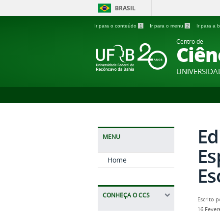
BRASIL
Ir para o conteúdo
1
Ir para o menu
2
Ir para a
Centro de
Ciên
UNIVERSIDA
Ed
MENU
Es
Home
Es
CONHEÇA O CCS
Escrito 
16 Fever