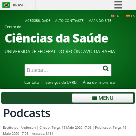
BRASIL
Simplifique!
EN
ES
ACESSIBILIDADE
ALTO CONTRASTE
MAPA DO SITE
Comunica BR
Centro de
Ciências da Saúde
Participe
Acesso à informação
UNIVERSIDADE FEDERAL DO RECÔNCAVO DA BAHIA
Legislação
Canais
Contato
Serviços da UFRB
Área de Imprensa
MENU
Podcasts
Escrito por
Anderson
|
Criado: Terça, 19 Maio 2020 17:08
|
Publicado: Terça, 19
Maio 2020 17:08
|
Acessos: 8111