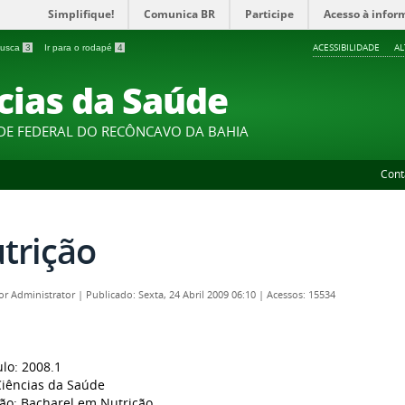
Simplifique!
Comunica BR
Participe
Acesso à infor
ACESSIBILIDADE
A
 busca
3
Ir para o rodapé
4
cias da Saúde
DE FEDERAL DO RECÔNCAVO DA BAHIA
Cont
trição
por
Administrator
|
Publicado: Sexta, 24 Abril 2009 06:10
|
Acessos: 15534
ulo: 2008.1
Ciências da Saúde
ção: Bacharel em Nutrição