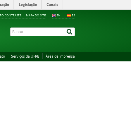
mação
Legislação
Canais
LTO CONTRASTE
MAPA DO SITE
EN
ES
ato
Serviços da UFRB
Área de Imprensa