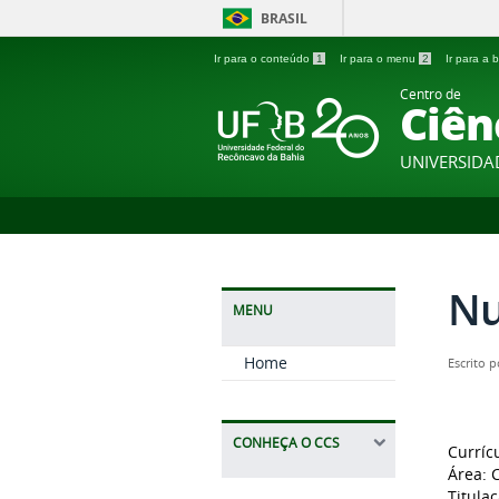
BRASIL
Ir para o conteúdo
1
Ir para o menu
2
Ir para a
Centro de
Ciên
UNIVERSIDA
Nu
MENU
Home
Escrito 
CONHEÇA O CCS
Curríc
Área: 
Titula