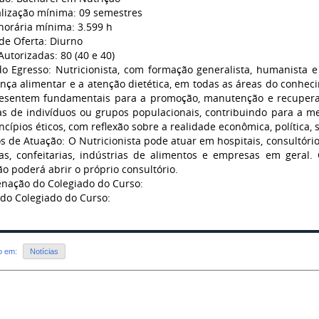
alização mínima: 09 semestres
horária mínima: 3.599 h
de Oferta: Diurno
Autorizadas: 80 (40 e 40)
 do Egresso: Nutricionista, com formação generalista, humanista e 
nça alimentar e a atenção dietética, em todas as áreas do conhe
esentem fundamentais para a promoção, manutenção e recupera
s de indivíduos ou grupos populacionais, contribuindo para a me
cípios éticos, com reflexão sobre a realidade econômica, política, so
 de Atuação: O Nutricionista pode atuar em hospitais, consultórios
as, confeitarias, indústrias de alimentos e empresas em gera
ão poderá abrir o próprio consultório.
nação do Colegiado do Curso:
 do Colegiado do Curso:
do em:
Notícias