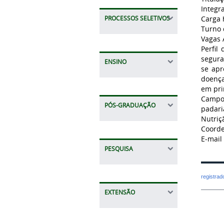
Integr
Carga 
PROCESSOS SELETIVOS
Turno 
Vagas 
Perfil
segura
ENSINO
se apr
doença
em prin
Campos
PÓS-GRADUAÇÃO
padari
Nutriç
Coorde
E-mail
PESQUISA
registra
EXTENSÃO