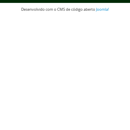
Desenvolvido com o CMS de código aberto
Joomla!
para o topo