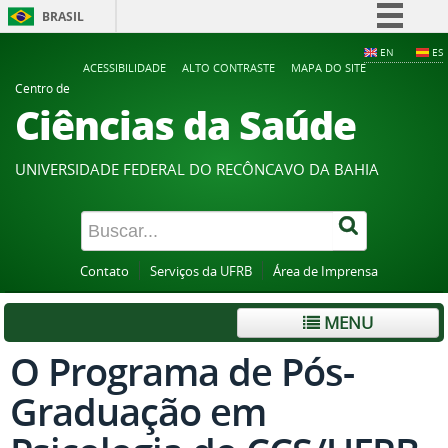
BRASIL
Simplifique!
EN
ES
ACESSIBILIDADE
ALTO CONTRASTE
MAPA DO SITE
Comunica BR
Centro de
Ciências da Saúde
Participe
Acesso à informação
UNIVERSIDADE FEDERAL DO RECÔNCAVO DA BAHIA
Legislação
Canais
Contato
Serviços da UFRB
Área de Imprensa
MENU
O Programa de Pós-
Graduação em